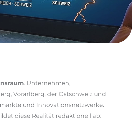
ionsraum
. Unternehmen,
rg, Vorarlberg, der Ostschweiz und
smärkte und Innovationsnetzwerke.
t diese Realität redaktionell ab: