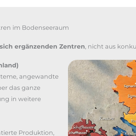
ntren im Bodenseeraum
sich ergänzenden Zentren
, nicht aus konk
hland)
systeme, angewandte
ber das ganze
ng in weitere
ntierte Produktion,