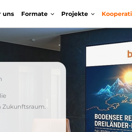
 uns
Formate
Projekte
Kooperat
m
die
 Zukunftsraum.