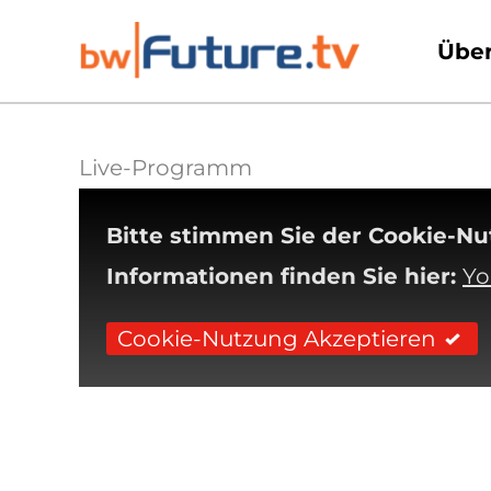
Zum
Über
Inhalt
springen
Live-Programm
Bitte stimmen Sie der Cookie-N
Informationen finden Sie hier:
Yo
Cookie-Nutzung Akzeptieren