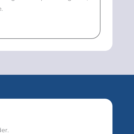
.
er.