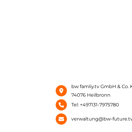
bw famliy.tv GmbH & Co. K
74076 Heilbronn
Tel: +497131-7975780
verwaltung@bw-future.t