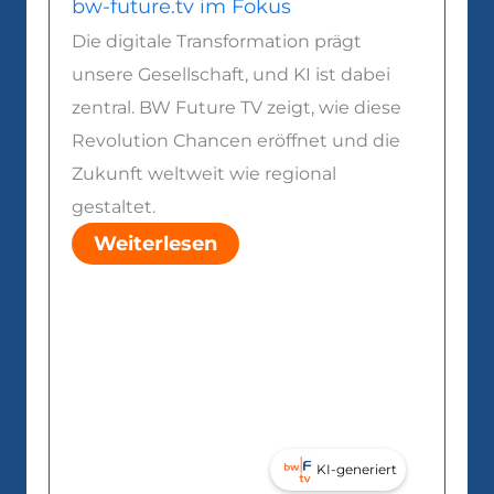
bw-future.tv im Fokus
on
Was b
Die digitale Transformation prägt
le
unsere Gesellschaft, und KI ist dabei
Digita
en und
zentral. BW Future TV zeigt, wie diese
sie er
Revolution Chancen eröffnet und die
Gesell
Zukunft weltweit wie regional
digita
lobal
gestaltet.
Wei
Weiterlesen
KI-generiert
iert