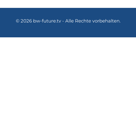
© 2026 bw
-future.tv
- Alle Rechte vorbehalten.